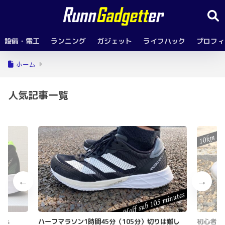
設備・電工
ランニング
ガジェット
ライフハック
プロフィ
ホーム
人気記事一覧
as
ハーフマラソン1時間45分（105分）切りは難し
初心者ラ