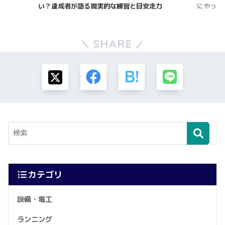
に
い？達成者が語る現実的な練習と目安走力
にやった
SHARE
カテゴリ
設備・電工
ランニング