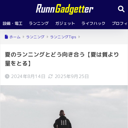
設備・電工
ランニング
ガジェット
ライフハック
プロフィ
ホーム
ランニング
ランニングTips
夏のランニングとどう向き合う【夏は質より
量をとる】
2024年8月14日
2025年9月25日