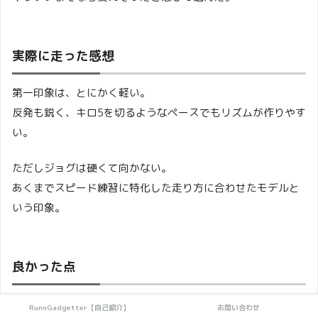
実際に走った感想
第一印象は、とにかく軽い。
反発も鋭く、キロ5を切るようなペースでもリズムが作りやす
い。
ただしジョグは硬くて向かない。
あくまでスピード練習に特化した走り方に合わせたモデルと
いう印象。
良かった点
スピード練習では抜群のキレ
RunnGadgetter【自己紹介】
お問い合わせ