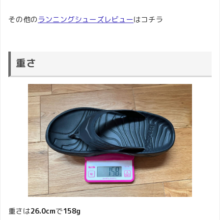
その他の
ランニングシューズレビュー
はコチラ
重さ
重さは
26.0cm
で
158g