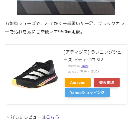
万能型シューズで、とにかく一番履いた一足。ブラックカラ
ーで汚れを気にせず使えて950km走破。
[アディダス] ランニングシュ
ーズ アディゼロ Sl2
created by
Rinker
adidas(アディダス)
Amazon
楽天市場
Yahooショッピング
→ 詳しいレビューは
こちら