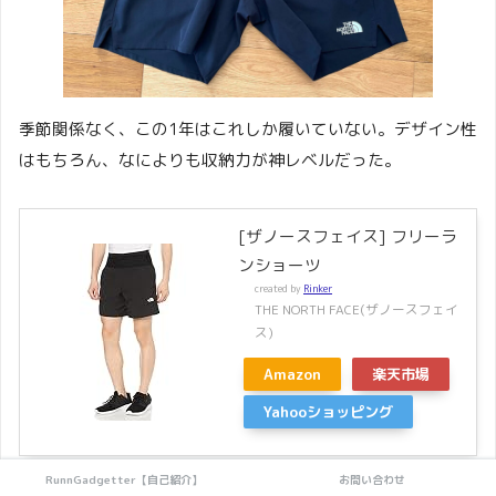
季節関係なく、この1年はこれしか履いていない。デザイン性
はもちろん、なによりも収納力が神レベルだった。
[ザノースフェイス] フリーラ
ンショーツ
created by
Rinker
THE NORTH FACE(ザノースフェイ
ス)
Amazon
楽天市場
Yahooショッピング
RunnGadgetter【自己紹介】
お問い合わせ